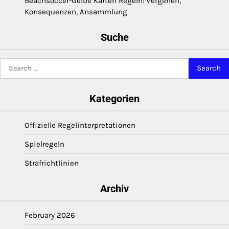
Beachsoccer-Gelbe Karten Regeln: Vergehen,
Konsequenzen, Ansammlung
Suche
Search
for:
Kategorien
Offizielle Regelinterpretationen
Spielregeln
Strafrichtlinien
Archiv
February 2026